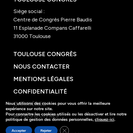
Siège social :
Centre de Congrès Pierre Baudis
11 Esplanade Compans Caffarelli
31000 Toulouse
TOULOUSE CONGRÈS
NOUS CONTACTER
MENTIONS LÉGALES
CONFIDENTIALITÉ
CARRIÈRES
Nous utilisons des cookies pour vous offrir la meilleure
expérience sur notre site.
Pour connaitre les cookies utilisés ou les désactiver et lire notre
APPELS D’OFFRES
politique de gestion des données personnelles,
cliquez-ici
.
Fermer la bannière des cookies GDP
Accepter
Rejeter