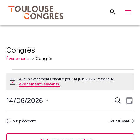
Congrès
Évènements
Congrès
Évènements
Aucun évènements planifié pour 14 juin 2026. Passer aux
for
Notice
évènements suivants
.
14
Rech
Na
14/06/2026
Recherche
juin
Jour
de
et
Sélectionnez
2026
vu
une
navig
Jour précédent
Jour suivant
Év
date.
de