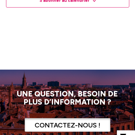
vues
S’abonner au calendrier
Évèn
UNE QUESTION, BESOIN DE
PLUS D’INFORMATION ?
CONTACTEZ-NOUS !