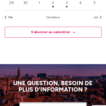
0
0
0
1
1
0
0
29
30
1
2
3
4
5
évènements
évènements
évènements
évènement
évènement
évènements
évènem
Mai
Ce mois-ci
Juil
S’abonner au calendrier
UNE QUESTION, BESOIN DE
PLUS D’INFORMATION ?