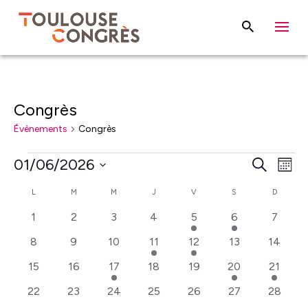
Congrès
Évènements
Congrès
Évènements
Rech
Na
01/06/2026
Recherche
Mois
de
et
Sélectionnez
Calendrier
L
LUNDI
M
MARDI
M
MERCREDI
J
JEUDI
V
VENDREDI
S
SAMEDI
D
DIMANC
vu
une
navig
de
0
0
0
0
1
1
0
1
2
3
4
5
6
7
Év
date.
de
évènements
évènements
évènements
évènements
évènement
évènement
évènem
Évènements
0
0
0
1
1
0
0
8
9
10
11
12
13
14
vues
évènements
évènements
évènements
évènement
évènement
évènements
évènem
0
0
1
0
0
1
1
15
16
17
18
19
20
21
Évèn
évènements
évènements
évènement
évènements
évènements
évènement
évènem
0
0
0
0
0
0
0
22
23
24
25
26
27
28
évènements
évènements
évènements
évènements
évènements
évènements
évènem