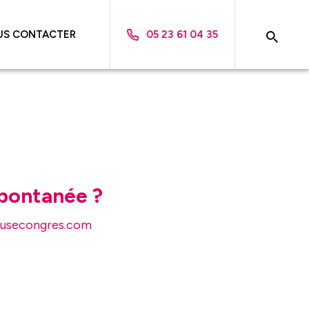
US CONTACTER
05 23 61 04 35
pontanée ?
usecongres.com