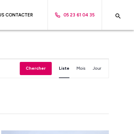
US CONTACTER
05 23 61 04 35
Navigation
Chercher
Liste
Mois
Jour
de
vues
Évènement