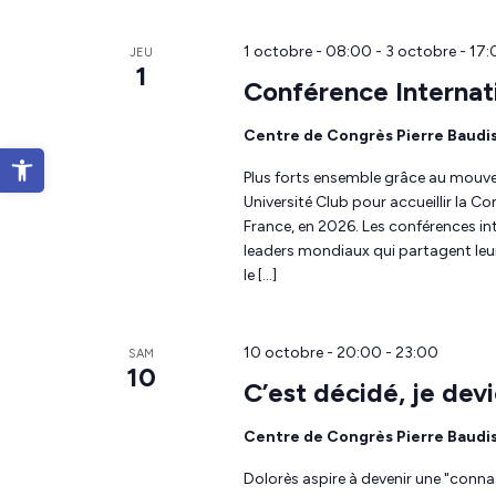
1 octobre - 08:00
-
3 octobre - 17
JEU
1
Conférence Internati
Centre de Congrès Pierre Baudi
Ouvrir la barre d’outils
Plus forts ensemble grâce au mouv
Université Club pour accueillir la Co
France, en 2026. Les conférences int
leaders mondiaux qui partagent leur
le […]
10 octobre - 20:00
-
23:00
SAM
10
C’est décidé, je dev
Centre de Congrès Pierre Baudi
Dolorès aspire à devenir une "connas