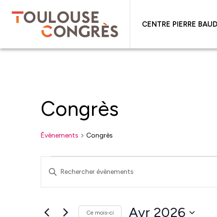
CENTRE PIERRE BAUD
Congrès
Évènements
Congrès
Évènements
Recherche
Saisir
et
mot-
navigation
clé.
de
Rechercher
Avr 2026
Ce mois-ci