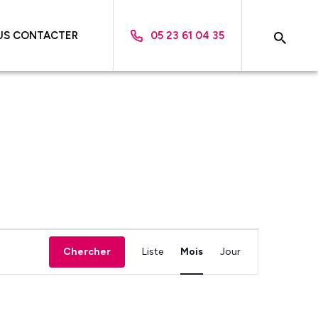
US CONTACTER
05 23 61 04 35
Navigation
Chercher
Liste
Mois
Jour
de
vues
Évènement