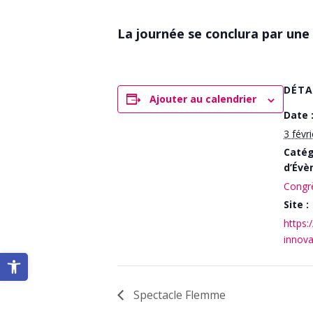
La journée se conclura par une
DÉTA
Ajouter au calendrier
Date 
3 févri
Catég
d’Évè
Congr
Site :
https:
innova
Ouvrir la barre d’outils
Spectacle Flemme