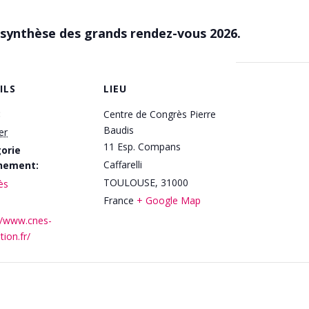
 synthèse des grands rendez-vous 2026.
ILS
LIEU
:
Centre de Congrès Pierre
Baudis
er
11 Esp. Compans
orie
Caffarelli
nement:
TOULOUSE
,
31000
ès
France
+ Google Map
//www.cnes-
tion.fr/