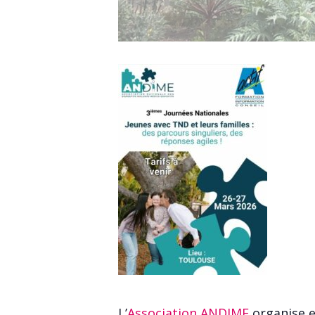
L’
Association ANDIME
organise e