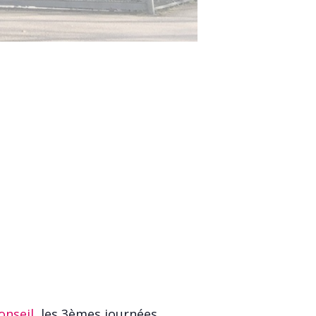
onseil
, les 3èmes journées