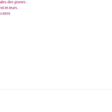
ales-des-jeunes-
nd-et-leurs-
es.html