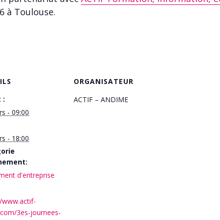
6 à Toulouse.
ILS
ORGANISATEUR
 :
ACTIF – ANDIME
s - 09:00
s - 18:00
orie
nement:
ent d'entreprise
//www.actif-
.com/3es-journees-