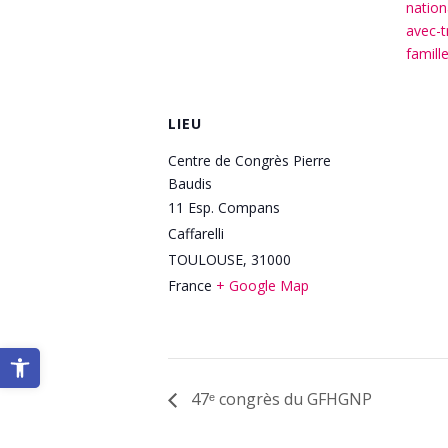
nation
avec-t
famill
LIEU
Centre de Congrès Pierre
Baudis
11 Esp. Compans
Caffarelli
TOULOUSE
,
31000
France
+ Google Map
Ouvrir la barre d’outils
47ᵉ congrès du GFHGNP